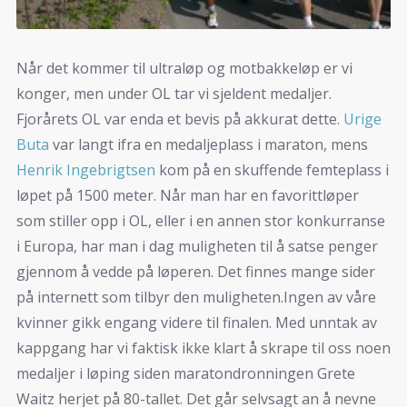
Når det kommer til ultraløp og motbakkeløp er vi
konger, men under OL tar vi sjeldent medaljer.
Fjorårets OL var enda et bevis på akkurat dette.
Urige
Buta
var langt ifra en medaljeplass i maraton, mens
Henrik Ingebrigtsen
kom på en skuffende femteplass i
løpet på 1500 meter. Når man har en favorittløper
som stiller opp i OL, eller i en annen stor konkurranse
i Europa, har man i dag muligheten til å satse penger
gjennom å vedde på løperen. Det finnes mange sider
på internett som tilbyr den muligheten.Ingen av våre
kvinner gikk engang videre til finalen. Med unntak av
kappgang har vi faktisk ikke klart å skrape til oss noen
medaljer i løping siden maratondronningen Grete
Waitz herjet på 80-tallet. Det går selvsagt an å nevne